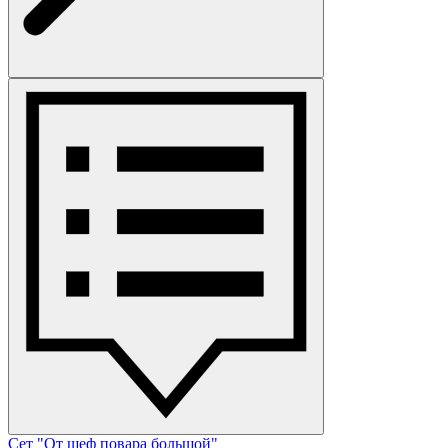
Сет "От шеф повара большой"