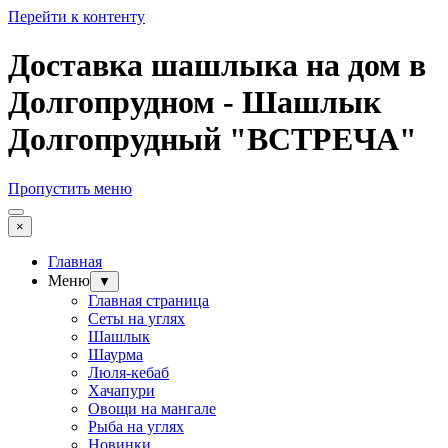
Перейти к контенту
Доставка шашлыка на дом в
Долгопрудном - Шашлык
Долгопрудный "ВСТРЕЧА"
Пропустить меню
×
Главная
Меню
▼
Главная страница
Сеты на углях
Шашлык
Шаурма
Люля-кебаб
Хачапури
Овощи на мангале
Рыба на углях
Новинки